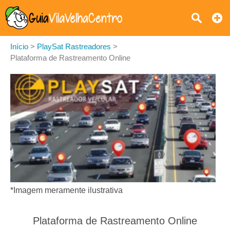
Início
>
PlaySat Rastreadores
>
Plataforma de Rastreamento Online
*Imagem meramente ilustrativa
Plataforma de Rastreamento Online