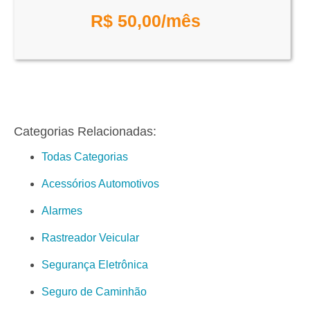
R$
50,00
/mês
Categorias Relacionadas:
Todas Categorias
Acessórios Automotivos
Alarmes
Rastreador Veicular
Segurança Eletrônica
Seguro de Caminhão