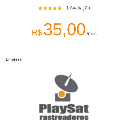
1
Avaliação
35,00
R$
/mês
Empresa