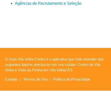
Agências de Recrutamento e Seleção
O Guia Vila Velha Centro é o aplicativo que todo morador dos
seguintes bairros precisa ter em seu celular: Centro de Vila
Velha e Vista da Penha em Vila Velha/ ES
Contato
|
Termos de Uso
|
Política de Privacidade