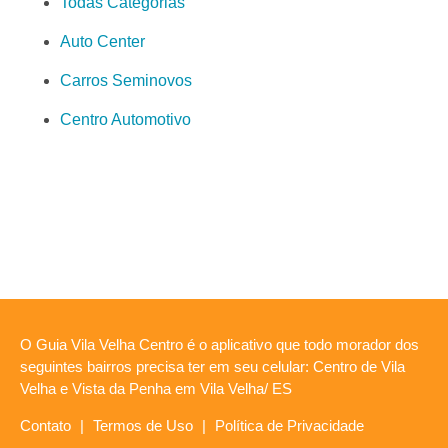
Todas Categorias
Auto Center
Carros Seminovos
Centro Automotivo
O Guia Vila Velha Centro é o aplicativo que todo morador dos
seguintes bairros precisa ter em seu celular: Centro de Vila
Velha e Vista da Penha em Vila Velha/ ES
Contato
|
Termos de Uso
|
Política de Privacidade