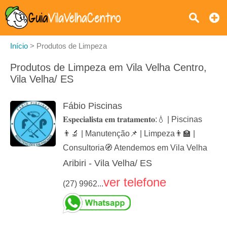
Início
>
Produtos de Limpeza
Produtos de Limpeza em Vila Velha Centro,
Vila Velha/ ES
Fábio Piscinas
𝐄𝐬𝐩𝐞𝐜𝐢𝐚𝐥𝐢𝐬𝐭𝐚 𝐞𝐦 𝐭𝐫𝐚𝐭𝐚𝐦𝐞𝐧𝐭𝐨:💧 | Piscinas
👨‍🔬 | Manutenção📌 | Limpeza👨‍🏫 |
Consultoria🧭 Atendemos em Vila Velha
Aribiri - Vila Velha/ ES
ver telefone
(27) 9962...