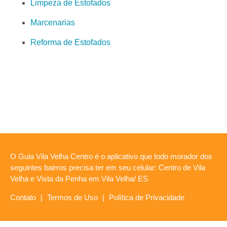
Limpeza de Estofados
Marcenarias
Reforma de Estofados
O Guia Vila Velha Centro é o aplicativo que todo morador dos
seguintes bairros precisa ter em seu celular: Centro de Vila
Velha e Vista da Penha em Vila Velha/ ES
Contato
|
Termos de Uso
|
Política de Privacidade